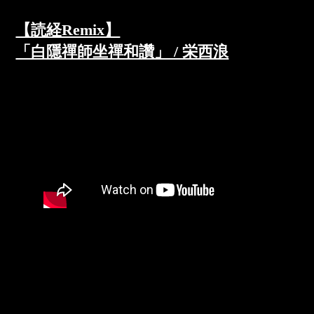
【読経Remix】
「白隱禪師坐禪和讚」 / 栄西浪