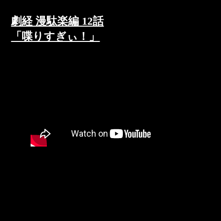
劇経 漫駄楽編 12話
「喋りすぎぃ！」