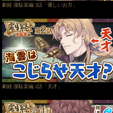
劇経 漫駄楽編 3話「優しいお方」
劇経 漫駄楽編 2話「天才」